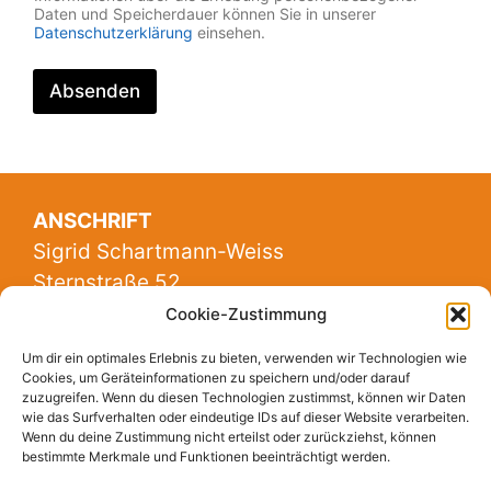
Daten und Speicherdauer können Sie in unserer
Datenschutzerklärung
einsehen.
Absenden
A
l
t
ANSCHRIFT
e
Sigrid Schartmann-Weiss
r
Sternstraße 52
n
88348 Bad Saulgau
Cookie-Zustimmung
a
t
Um dir ein optimales Erlebnis zu bieten, verwenden wir Technologien wie
Cookies, um Geräteinformationen zu speichern und/oder darauf
i
KONTAKT
zuzugreifen. Wenn du diesen Technologien zustimmst, können wir Daten
v
07581 / 200 706 4
wie das Surfverhalten oder eindeutige IDs auf dieser Website verarbeiten.
Wenn du deine Zustimmung nicht erteilst oder zurückziehst, können
e
sigrid@schartmann-weiss.de
bestimmte Merkmale und Funktionen beeinträchtigt werden.
: